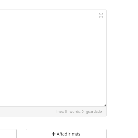
lines: 0 words: 0
guardado
Añadir más