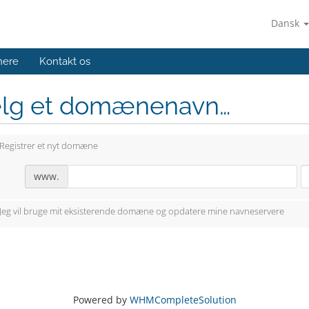
Dansk
nere
Kontakt os
lg et domænenavn…
Registrer et nyt domæne
www.
Jeg vil bruge mit eksisterende domæne og opdatere mine navneservere
Powered by
WHMCompleteSolution