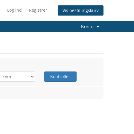
Log ind
Registrer
Vis bestillingskurv
Konto
Kontroller